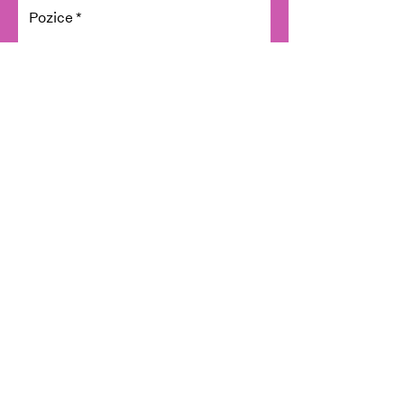
Pozice
Co od Akademie očekáváš?
Souhlasím se zpracováním osobních
údajů pro marketingové účely.
Odeslat