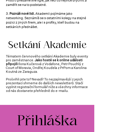
Proto ti předáme své fígle, jak věci co nejvíce urychlit a
zaměřit se na to podstatné.
3.
Poznáš nové lidi.
Akademii pojímáme jako
networking. Seznámíš se s ostatními kolegy na stejné
pozici z jiných firem, ale i s profíky, kteří budou na
setkáních přednášet.
Setkání Akademie
Tématem červnového setkání Akademie byly eventy
pro zaměstnance.
Jako hosté se k online události
připojili
Ilona Kučerová z Vodafone, Petr Pouchlý z
Court of Moravia, Ondřej Koudela z PrPom a Karolina
Koutná ze Zaraguza.
Prošvihli jste to? Nevadí! To nejzajímavější z jejich
prezentací shrneme do dalších newsletterů. Stačí
vyplnit registrační formulář níže a všechny informace
od nás dostanete přehledně do e-mailu.
Přihláška