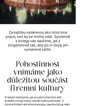
Za každou vydařenou akcí stojí více
práce, než by se mohlo zdát. Společně
s kolegy vás naučíme, jak ji
zorganizovat tak, aby po ní zbyly jen
vymetené talíře.
Pohostinnost
vnímáme jako
důležitou součást
fi
remní kultury
S radostí sledujeme, jak se našim klientům daří,
protože vnímají lidský rozměr svého podnikání. V
mnoha firmách ale týmová porada, teambuilding nebo