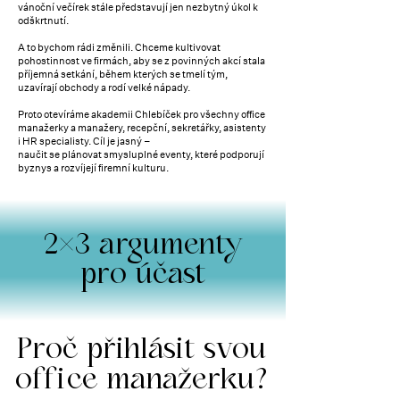
vánoční večírek stále představují jen nezbytný úkol k
odškrtnutí.
A to bychom rádi změnili. Chceme kultivovat
pohostinnost ve firmách, aby se z povinných akcí stala
příjemná setkání, během kterých se tmelí tým,
uzavírají obchody a rodí velké nápady.
Proto otevíráme akademii Chlebíček pro všechny office
manažerky a manažery, recepční, sekretářky, asistenty
i HR specialisty. Cíl je jasný –
naučit se plánovat smysluplné eventy, které podporují
byznys a rozvíjejí firemní kulturu.
2×3 argumenty
pro účast
Proč přihlásit svou
o
ffi
ce manažerku?