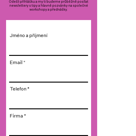
Odešli přihlášku a my ti budeme průběžně posílat
newslettery s tipy a hlavně pozvánky na společné
workshopy a přednášky.
Jméno a příjmení
Email
Telefon
Firma