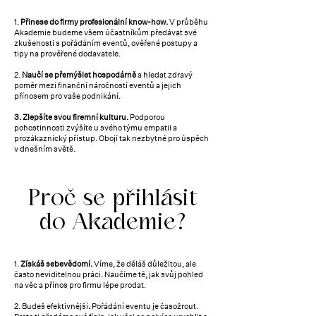
1.
Přinese do firmy profesionální know-how.
V průběhu
Akademie budeme všem účastníkům předávat své
zkušenosti s pořádáním eventů, ověřené postupy a
tipy na prověřené dodavatele.
2.
Naučí se přemýšlet hospodárně
a hledat zdravý
poměr mezi finanční náročností eventů a jejich
přínosem pro vaše podnikání.
3. Zlepšíte svou firemní kulturu.
Podporou
pohostinnosti zvýšíte u svého týmu empatii a
prozákaznický přístup. Obojí tak nezbytné pro úspěch
v dnešním světě.
Proč se přihlásit
do Akademie?
1.
Získáš sebevědomí.
Víme, že děláš důležitou, ale
často neviditelnou práci. Naučíme tě, jak svůj pohled
na věc a přínos pro firmu lépe prodat.
2. Budeš efektivnější
.
Pořádání eventu je časožrout.